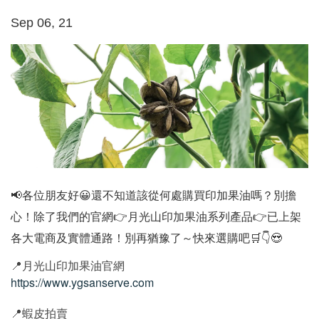
Sep 06, 21
📢各位朋友好😀還不知道該從何處購買印加果油嗎？別擔
心！除了我們的官網👉月光山印加果油系列產品👉已上架
各大電商及實體通路！別再猶豫了～快來選購吧🛒👇😍
📍
月光山印加果油官網
https://www.ygsanserve.com
📍
蝦皮拍賣