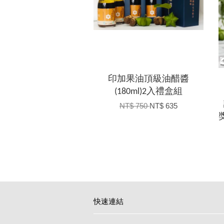
印加果油頂級油醋醬
(180ml)2入禮盒組
NT$ 750
NT$ 635
獎
快速連結