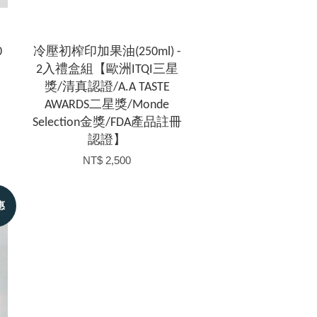
0
冷壓初榨印加果油(250ml) -
2入禮盒組【歐洲ITQI三星
獎/清真認證/A.A TASTE
AWARDS二星獎/Monde
Selection金獎/FDA產品註冊
認證】
NT$ 2,500
惠