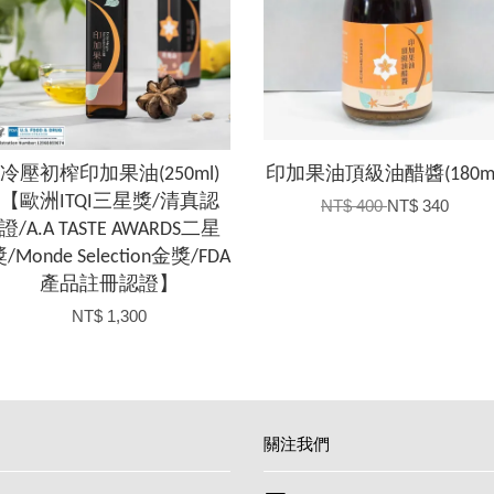
冷壓初榨印加果油(250ml)
印加果油頂級油醋醬(180ml
【歐洲ITQI三星獎/清真認
NT$ 400
NT$ 340
證/A.A TASTE AWARDS二星
/Monde Selection金獎/FDA
產品註冊認證】
NT$ 1,300
關注我們