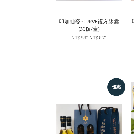
印加仙姿-CURVE複方膠囊
(30顆/盒)
NT$ 980
NT$ 830
優惠